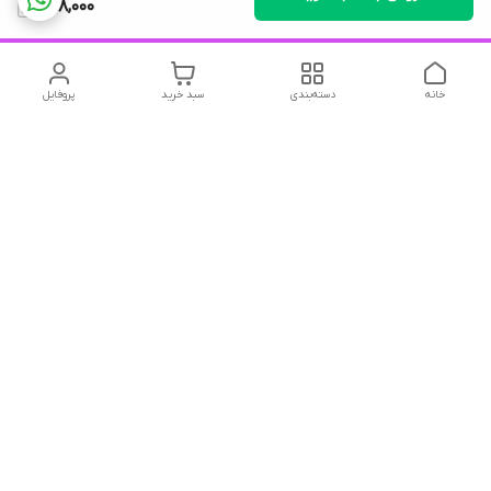
598,000
خانه
دسته‌بندی
سبد خرید
پروفایل
دسترسی سریع
تماس با ما
شکایات
درباره ما
قوانین و مقررات
سیاست حریم خصوصی
درود و احترام