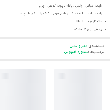
رایحه میانی : وانیل , بادام , پونه کوهی , چرم
رایحه پایه : دانه تونکا , روایح چوبی , کشمران , کهربا , چرم
ماندگاری بسیار بالا
پخش بوی ۱۲ ساعته
دسته‌بندی
:
عطر و ادکلن
برچسب‌ها :
تامفورد فابولوس