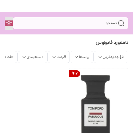
جستجو
تامفورد فابولوس
جدیدترین
برندها
قیمت
دسته‌بندی
فقط محص
%
17