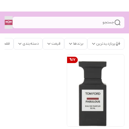
جستجو
پربازدیدترین
برندها
قیمت
دسته‌بندی
فقط م
%
17