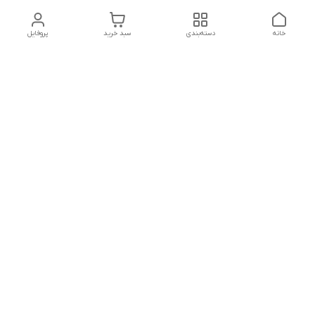
خانه
دسته‌بندی
سبد خرید
پروفایل
دسترسی سریع
تماس با ما
شکایات
درباره ما
قوانین و مقررات
سیاست حریم خصوصی
درود و احترام
به سایت پرنسس بیوتی خوش آمدید
کلیه محصولات این فروشگاه با ضمانت اورجینال