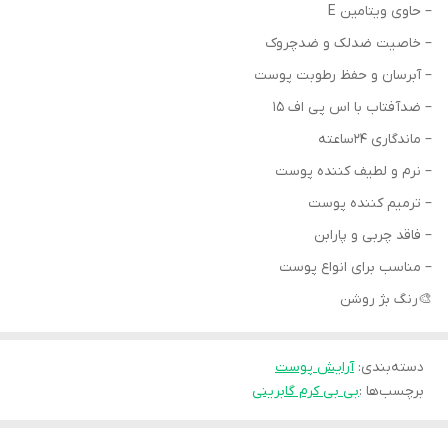
– حاوی ویتامین E
– خاصیت ضدلک و ضدچروک
– آبرسان و حفظ رطوبت پوست
– ضدآفتاب با اس پی اف 15
– ماندگاری ۲۴ساعته
– نرم و لطیف کننده پوست
– ترمیم کننده پوست
– فاقد چربی و پارابن
– مناسب برای انواع پوست
🎨رنگ بژ روشن
دسته‌بندی
:
آرایش پوست
برچسب‌ها :
بی بی کرم گابرینی