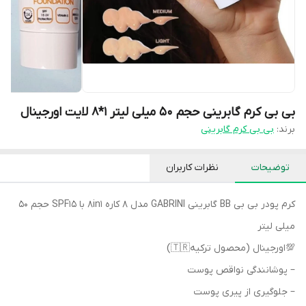
بی بی کرم گابرینی حجم ۵۰ میلی لیتر 1*8 لایت اورجینال
برند:
بی بی کرم گابرینی
توضیحات
نظرات کاربران
کرم پودر بی بی BB گابرینی GABRINI مدل 8 کاره 8in1 با SPF15 حجم 50
میلی لیتر
💯اورجینال (محصول ترکیه🇹🇷)
– پوشانندگی نواقص پوست
– جلوگیری از پیری پوست