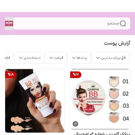
جستجو
آرایش پوست
پربازدیدترین
برندها
قیمت
دسته‌بندی
فقط م
%
18
%
17
پنکک گابرینی شماره 02 اورجینال