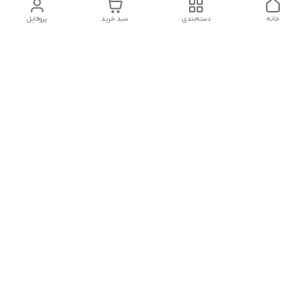
خانه
دسته‌بندی
سبد خرید
پروفایل
دسترسی سریع
تماس با ما
شکایات
درباره ما
قوانین و مقررات
سیاست حریم خصوصی
درود و احترام
به سایت پرنسس بیوتی خوش آمدید
کلیه محصولات این فروشگاه با ضمانت اورجینال