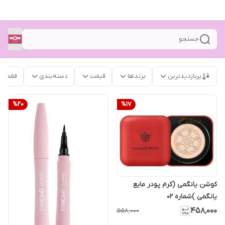
جستجو
پربازدیدترین
برندها
قیمت
دسته‌بندی
فقط م
%
20
%
17
کوشن یانگمی (کرم پودر مایع
یانگمی )شماره ۰۲
۴۵۸٬۰۰۰
۵۵۸٬۰۰۰