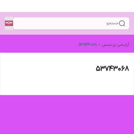
جستجو
آرایشی پرنسس
53743068
53743068