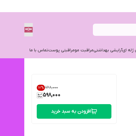
 ژله ای
آرایشی بهداشتی
مراقبت مو
مراقبتی پوست
تماس با ما
۷۲۸٬۰۰۰
17
%
598,000
افزودن به سبد خرید