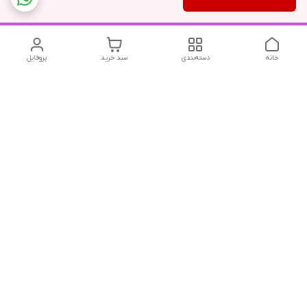
خانه
دسته‌بندی
سبد خرید
پروفایل
دسترسی سریع
تماس با ما
شکایات
درباره ما
قوانین و مقررات
سیاست حریم خصوصی
درود و احترام