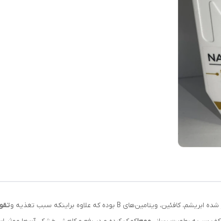
فئین، ویتامین‌های B بوده که علاوه براینکه سبب تغذیه و
تقو