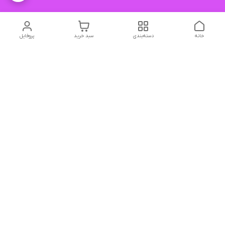
خانه
دسته‌بندی
سبد خرید
پروفایل
دسترسی سریع
تماس با ما
شکایات
درباره ما
قوانین و مقررات
سیاست حریم خصوصی
درود و احترام
به سایت پرنسس بیوتی خوش آمدید