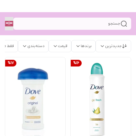
جستجو
جدیدترین
برندها
قیمت
دسته‌بندی
فقط محص
%
17
%
16