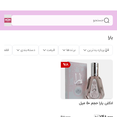
جستجو
یارا
پربازدیدترین
برندها
قیمت
دسته‌بندی
فقط م
%
18
ادکلن یارا حجم ۵۰ میل
۹۱۸٬۰۰۰