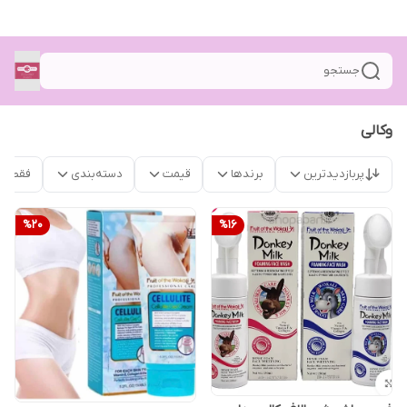
جستجو
وکالی
پربازدیدترین
برندها
قیمت
دسته‌بندی
فقط م
%
20
%
16