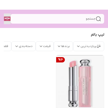
جستجو
لیپ بالم
پربازدیدترین
برندها
قیمت
دسته‌بندی
فقط م
%
16