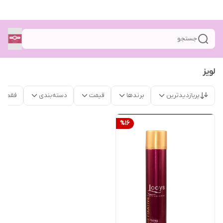
جستجو
لویز
پربازدیدترین
برندها
قیمت
دسته‌بندی
فقط م
%
16