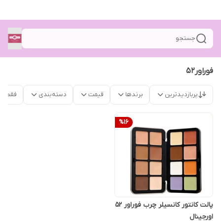
جستجو
فوراور۵۲
پربازدیدترین
برندها
قیمت
دسته‌بندی
فقط م
%
16
پالت کانتور کانسیلر چرب فوراور ۵۲
اورجینال