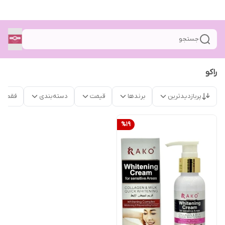
جستجو
راکو
پربازدیدترین
برندها
قیمت
دسته‌بندی
فقط م
%
19