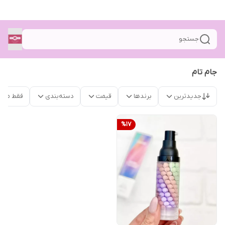
جستجو
جام تام
جدیدترین
برندها
قیمت
دسته‌بندی
فقط محص
%
17