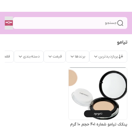
جستجو
تیامو
پربازدیدترین
برندها
قیمت
دسته‌بندی
فقط م
ناموجود
پنکک تیامو شماره ۴۰۱ حجم ۱۰ گرم