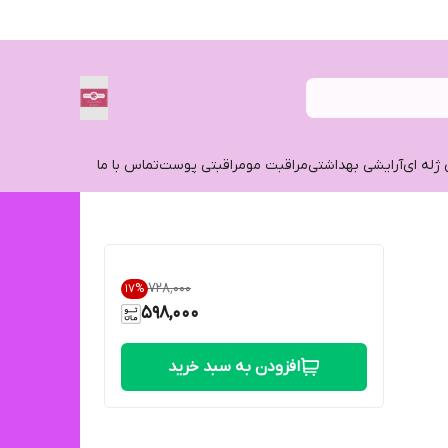
 ژله ای
آرایشی بهداشتی
مراقبت مو
مراقبتی پوست
تماس با ما
۷۲۸٬۰۰۰
17
%
598,000
افزودن به سبد خرید