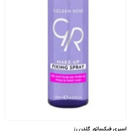
اسپری فیکساتور گلدن رز