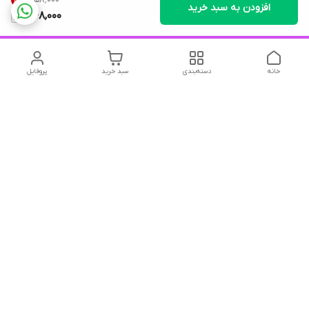
16
%
افزودن به سبد خرید
548,000
خانه
دسته‌بندی
سبد خرید
پروفایل
دسترسی سریع
تماس با ما
شکایات
درباره ما
قوانین و مقررات
سیاست حریم خصوصی