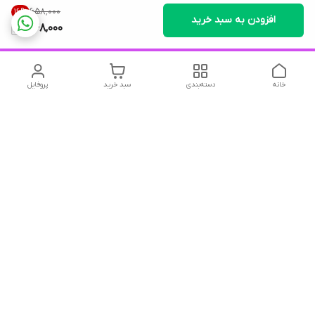
۶۵۸٬۰۰۰
16
%
افزودن به سبد خرید
548,000
خانه
دسته‌بندی
سبد خرید
پروفایل
دسترسی سریع
تماس با ما
شکایات
درباره ما
قوانین و مقررات
سیاست حریم خصوصی