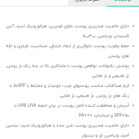
دارای خاصیت ضدپیری پوست، حاوی اوسرین، هیالورونیک اسید، آنتی
اکسیدان، ویتامین ب۳ب۵
حفظ رطوبت پوست، جلوگیری از ایحاد خشکی، حساسیت، قرمزی و لکه
های پوستی
پوشش یکنواخت نواقص پوست با ماندگاری بالا در سه رنگ بژ روشن،
بژ طبیعی و بژ طلایی
کرم ضدآفتاب مناسب پوستهای چرب، جوشدار و مختلط با 50SPF با
رنگ های بژ روشن، بژ طبیعی، بژ طلایی
آبرسان و محافظت کننده کامل پوست در برابر اشعه UVB ,UVA با
50+SPF و استاندارد +++PA
دارای خاصیت ضدپیری پوست، غنی شده با هیالورونیک اسید، نیاسین
آمید، ویتامین ای و پنتنول