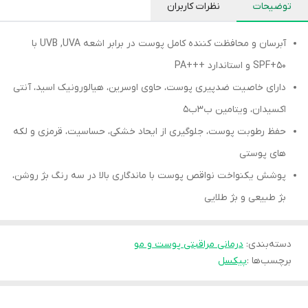
توضیحات
نظرات کاربران
آبرسان و محافظت کننده کامل پوست در برابر اشعه UVB ,UVA با
50+SPF و استاندارد +++PA
دارای خاصیت ضدپیری پوست، حاوی اوسرین، هیالورونیک اسید، آنتی
اکسیدان، ویتامین ب۳ب۵
حفظ رطوبت پوست، جلوگیری از ایحاد خشکی، حساسیت، قرمزی و لکه
های پوستی
پوشش یکنواخت نواقص پوست با ماندگاری بالا در سه رنگ بژ روشن،
بژ طبیعی و بژ طلایی
دسته‌بندی
:
درمانی مراقبتی پوست و مو
برچسب‌ها :
پیکسل