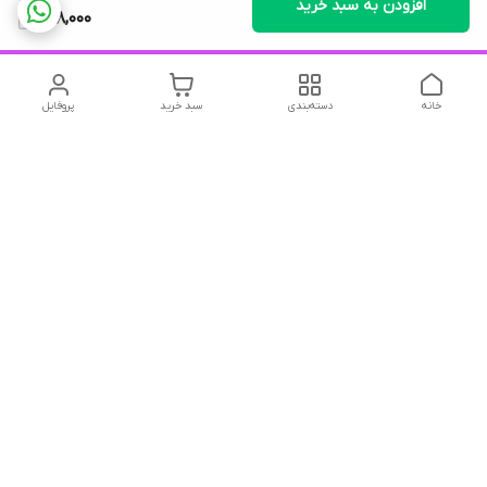
افزودن به سبد خرید
418,000
خانه
دسته‌بندی
سبد خرید
پروفایل
دسترسی سریع
تماس با ما
شکایات
درباره ما
قوانین و مقررات
سیاست حریم خصوصی
درود و احترام