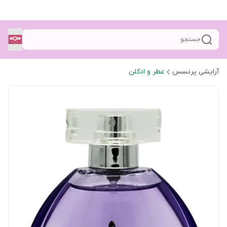
جستجو
آرایشی پرنسس
عطر و ادکلن