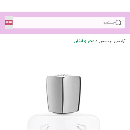
جستجو
آرایشی پرنسس
عطر و ادکلن