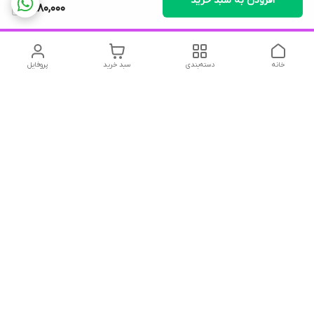
افزودن به سبد خرید
1,880,000
خانه
دسته‌بندی
سبد خرید
پروفایل
دسترسی سریع
تماس با ما
شکایات
درباره ما
قوانین و مقررات
سیاست حریم خصوصی
درود و احترام