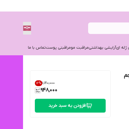
 ژله ای
آرایشی بهداشتی
مراقبت مو
مراقبتی پوست
تماس با ما
م
۱٬۱۴۰٬۰۰۰
16
%
948,000
افزودن به سبد خرید