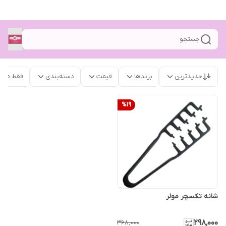
جستجو
جدیدترین
برندها
قیمت
دسته‌بندی
فقط محص
%
19
شانه تکسچر مولر
۲۹۸٬۰۰۰
۳۶۸٬۰۰۰