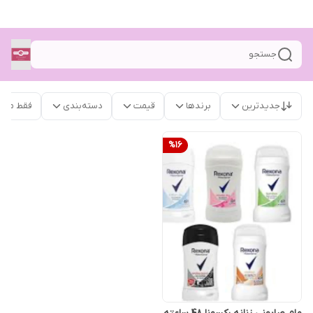
جستجو
جدیدترین
برندها
قیمت
دسته‌بندی
فقط محص
%
16