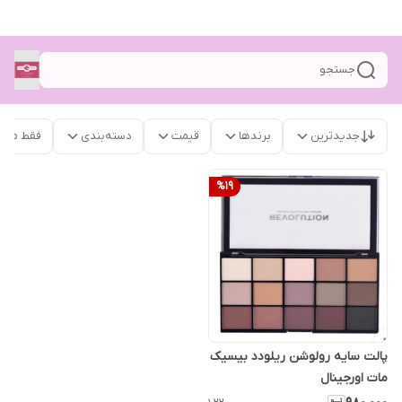
جستجو
جدیدترین
برندها
قیمت
دسته‌بندی
فقط محص
%
19
پالت سایه رولوشن ریلودد بیسیک
مات اورجینال