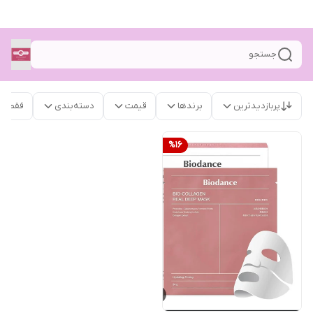
جستجو
پربازدیدترین
برندها
قیمت
دسته‌بندی
فقط م
%
16