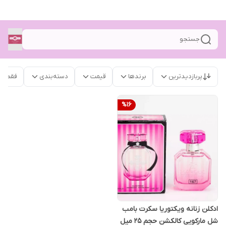
جستجو
پربازدیدترین
برندها
قیمت
دسته‌بندی
فقط م
%
16
ادکلن زنانه ویکتوریا سکرت بامب
شل مارکویی کالکشن حجم ۲۵ میل