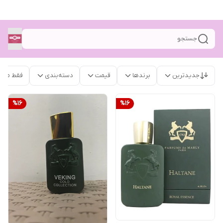
جستجو
جدیدترین
برندها
قیمت
دسته‌بندی
فقط محص
%
16
%
16