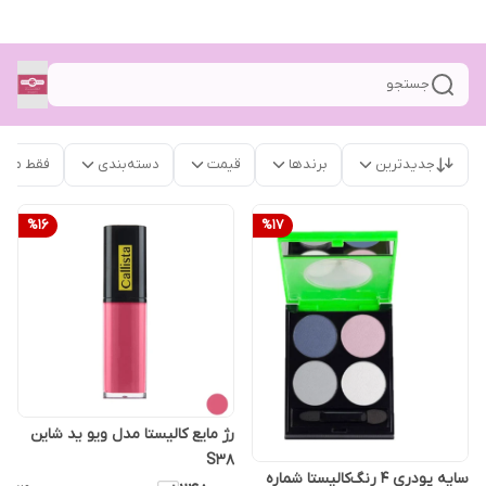
جستجو
جدیدترین
برندها
قیمت
دسته‌بندی
فقط محص
%
16
%
17
رژ مایع کالیستا مدل ویو ید شاین
S38
سایه پودری ۴ رنگ‌کالیستا شماره